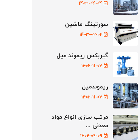
1403-04-04
سورتینگ ماشین
1403-02-02
گیربکس ریموند میل
1402-11-07
ریموندمیل
1402-11-07
مرتب سازی انواع مواد
معدنی ...
1402-09-09